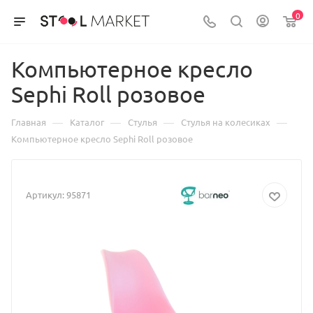
0
Компьютерное кресло
Sephi Roll розовое
—
—
—
—
Главная
Каталог
Стулья
Стулья на колесиках
Компьютерное кресло Sephi Roll розовое
Артикул:
95871