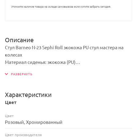
Уточните наличие товара на складе самовывоза если хотите забрать сегодня.
Описание
Стул Barneo N-23 Sephi Roll экокожа PU стул мастера на
колесах
Материал сиденья: экокожа (PU)
Материал крестовины: хромированный металл
Кресло снабжено поворотно-подъемным механизмом
газлифт 2кл
Механизм качания: отсутствует
Характеристики
Размеры сиденья внутренние Ш*Г, мм.: 470*420
Цвет
Размеры стула общие Ш*Г, мм.: 490*570
Высота сиденья от пола, мм.: 440-560
Цвет
Высота стула общая, мм.: 800-920
Розовый, Хромированный
Высота спинки, мм.: 400
Цвет производителя
Диаметр крестовины, мм.: 540