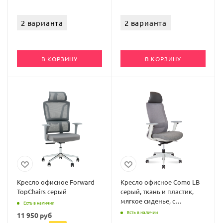
2 варианта
2 варианта
В КОРЗИНУ
В КОРЗИНУ
Кресло офисное Forward
Кресло офисное Como LB
TopChairs серый
серый, ткань и пластик,
мягкое сиденье, с
Есть в наличии
подлокотниками
Есть в наличии
11 950
руб