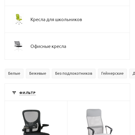
Кресла для школьников
Офисные кресла
Белые
Бежевые
Без подлокотников
Геймерские
Д
ФИЛЬТР