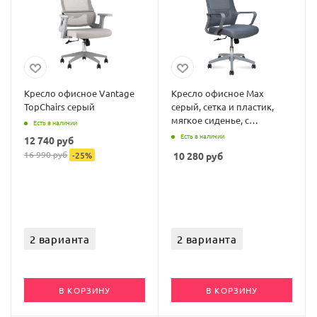
Кресло офисное Vantage
Кресло офисное Max
TopChairs серый
серый, сетка и пластик,
мягкое сиденье, с
Есть в наличии
подлокотниками
Есть в наличии
12 740
руб
16 990
руб
-
25
%
10 280
руб
2 варианта
2 варианта
В КОРЗИНУ
В КОРЗИНУ