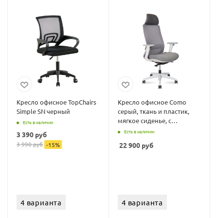
Кресло офисное TopChairs
Кресло офисное Como
Simple SN черный
серый, ткань и пластик,
мягкое сиденье, с
Есть в наличии
подлокотниками
Есть в наличии
3 390
руб
3 990
руб
-
15
%
22 900
руб
4 варианта
4 варианта