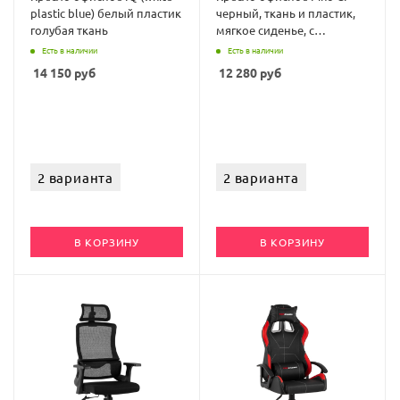
plastic blue) белый пластик
черный, ткань и пластик,
голубая ткань
мягкое сиденье, с
подлокотниками
Есть в наличии
Есть в наличии
14 150
руб
12 280
руб
2 варианта
2 варианта
В КОРЗИНУ
В КОРЗИНУ