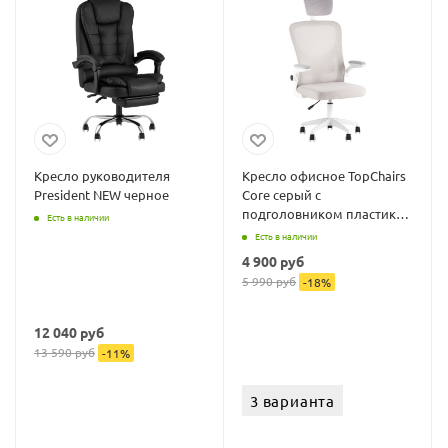
Кресло руководителя
Кресло офисное TopChairs
President NEW черное
Core серый с
подголовником пластик
Есть в наличии
белый
Есть в наличии
4 900
руб
5 990
руб
-
18
%
12 040
руб
13 590
руб
-
11
%
3 варианта