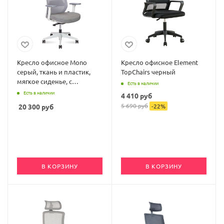
Кресло офисное Mono
Кресло офисное Element
серый, ткань и пластик,
TopChairs черный
мягкое сиденье, с
Есть в наличии
подлокотниками
Есть в наличии
4 410
руб
5 690
руб
20 300
руб
-
22
%
В КОРЗИНУ
В КОРЗИНУ