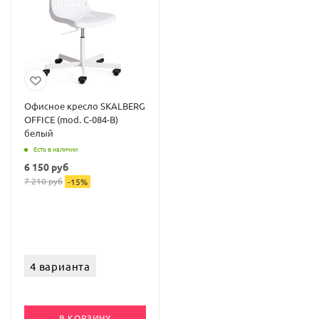
Офисное кресло SKALBERG
OFFICE (mod. C-084-B)
белый
Есть в наличии
6 150
руб
7 210
руб
-
15
%
4 варианта
В КОРЗИНУ