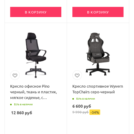
В КОРЗИНУ
В КОРЗИНУ
Кресло офисное Pino
Кресло спортивное Wyvern
черный, ткань и пластик,
TopChairs серо-черный
мягкое сиденье, с
Есть в наличии
подлокотниками
Есть в наличии
6 600
руб
9 990
руб
12 860
руб
-
34
%