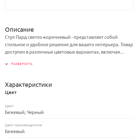
Описание
Стул Пард светло-коричневый - представляет собой
стильное и удобное решение для вашего интерьера. Товар
доступен в различных цветовых вариантах, включая
бежевый, что позволяет выбрать оптимальные решение
под ваш стиль и предпочтения. Мягкость сиденья
обеспечивает комфорт и удобство. Каркас изделия -
пластик, обеспечивает прочность и долговечность
Характеристики
конструкции, при этом сохраняя легкость и изящество
Цвет
дизайна.
Цвет
Бежевый, Черный
Цвет производителя
Бежевый