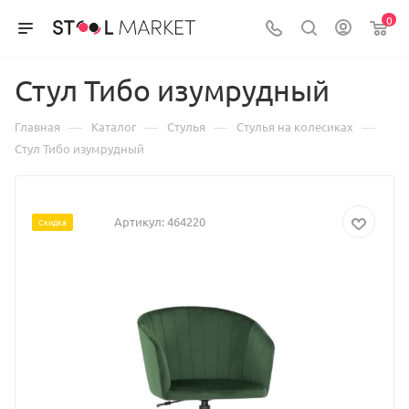
0
Стул Тибо изумрудный
—
—
—
—
Главная
Каталог
Стулья
Стулья на колесиках
Стул Тибо изумрудный
Артикул:
464220
Скидка