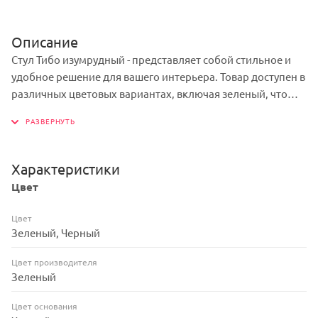
Описание
Стул Тибо изумрудный - представляет собой стильное и
удобное решение для вашего интерьера. Товар доступен в
различных цветовых вариантах, включая зеленый, что
позволяет выбрать оптимальные решение под ваш стиль
и предпочтения. Мягкость сиденья обеспечивает комфорт
и удобство. Каркас изделия - пластик, обеспечивает
прочность и долговечность конструкции, при этом
Характеристики
сохраняя легкость и изящество дизайна.
Цвет
Цвет
Зеленый, Черный
Цвет производителя
Зеленый
Цвет основания