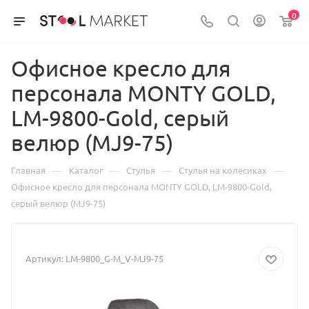
0
Офисное кресло для
персонала MONTY GOLD,
LM-9800-Gold, серый
велюр (MJ9-75)
—
—
—
—
Главная
Каталог
Стулья
Стулья на колесиках
Офисное кресло для персонала MONTY GOLD, LM-9800-Gold,
серый велюр (MJ9-75)
Артикул:
LM-9800_G-M_V-MJ9-75