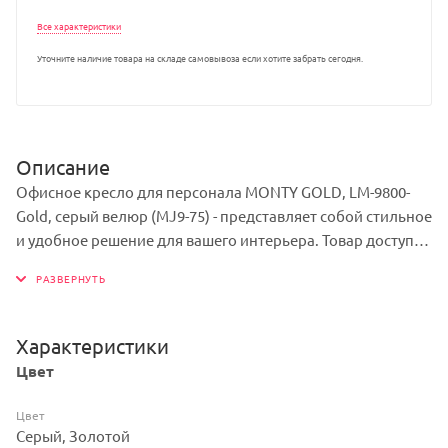
Все характеристики
Уточните наличие товара на складе самовывоза если хотите забрать сегодня.
Описание
Офисное кресло для персонала MONTY GOLD, LM-9800-
Gold, серый велюр (MJ9-75) - представляет собой стильное
и удобное решение для вашего интерьера. Товар доступен
в различных цветовых вариантах, включая серый, что
позволяет выбрать оптимальные решение под ваш стиль
и предпочтения. Мягкость сиденья обеспечивает комфорт
и удобство. Каркас изделия - металл, обеспечивает
Характеристики
прочность и долговечность конструкции, при этом
Цвет
сохраняя легкость и изящество дизайна.
Цвет
Серый, Золотой