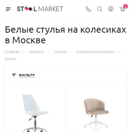
0
Белые стулья на колесиках
в Москве
—
—
—
—
Главная
Каталог
Стулья
Стулья на колесиках
Белые
ФИЛЬТР